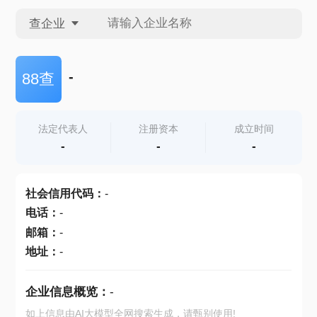
查企业
查企业
-
88查
查招投标
法定代表人
注册资本
成立时间
-
-
-
查产地
社会信用代码
：
-
电话
：
-
邮箱
：
-
地址
：
-
企业信息概览：
-
如上信息由AI大模型全网搜索生成，请甄别使用!