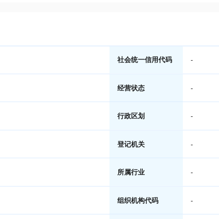
社会统一信用代码
-
经营状态
-
行政区划
-
登记机关
-
所属行业
-
组织机构代码
-