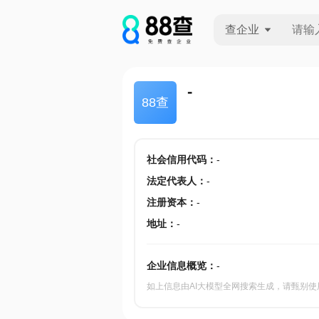
查企业
查企业
-
88查
查招投标
查产地
社会信用代码
：
-
法定代表人
：
-
注册资本
：
-
地址
：
-
企业信息概览：
-
如上信息由AI大模型全网搜索生成，请甄别使