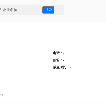
搜 索
电话
：
-
邮箱
：
-
成立时间
：
-
用!