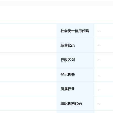
社会统一信用代码
-
经营状态
-
行政区划
-
登记机关
-
所属行业
-
组织机构代码
-