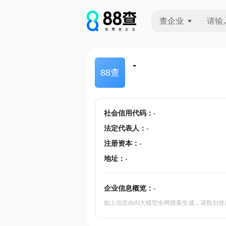
查企业
查企业
-
88查
查招投标
查产地
社会信用代码
：
-
法定代表人
：
-
注册资本
：
-
地址
：
-
企业信息概览：
-
如上信息由AI大模型全网搜索生成，请甄别使