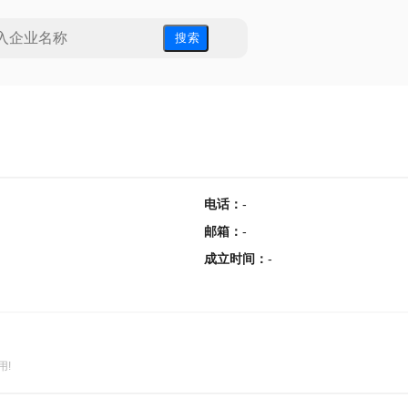
搜 索
电话
：
-
邮箱
：
-
成立时间
：
-
用!