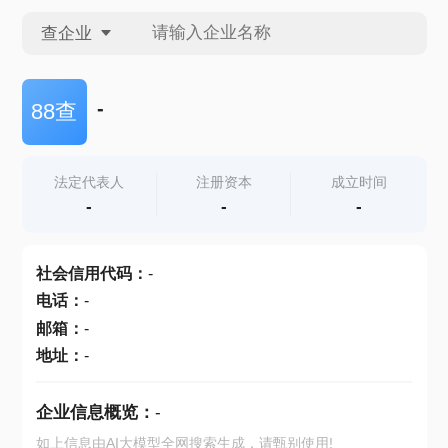
查企业
查企业
-
88查
查招投标
法定代表人
注册资本
成立时间
-
-
-
查产地
社会信用代码
：
-
电话
：
-
邮箱
：
-
地址
：
-
企业信息概览：
-
如上信息由AI大模型全网搜索生成，请甄别使用!