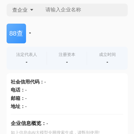
查企业
查企业
-
88查
查招投标
法定代表人
注册资本
成立时间
-
-
-
查产地
社会信用代码
：
-
电话
：
-
邮箱
：
-
地址
：
-
企业信息概览：
-
如上信息由AI大模型全网搜索生成，请甄别使用!