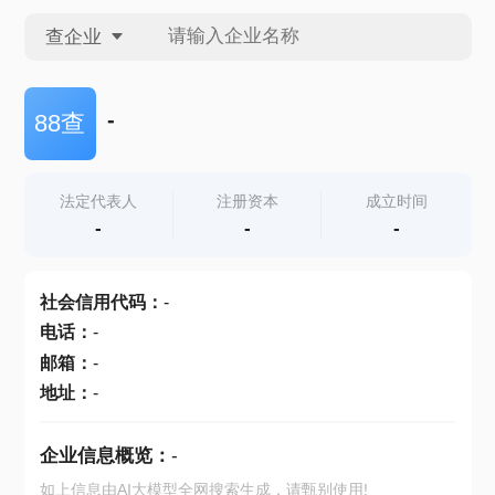
查企业
查企业
-
88查
查招投标
法定代表人
注册资本
成立时间
-
-
-
查产地
社会信用代码
：
-
电话
：
-
邮箱
：
-
地址
：
-
企业信息概览：
-
如上信息由AI大模型全网搜索生成，请甄别使用!