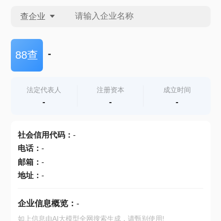
查企业
查企业
-
88查
查招投标
法定代表人
注册资本
成立时间
-
-
-
查产地
社会信用代码
：
-
电话
：
-
邮箱
：
-
地址
：
-
企业信息概览：
-
如上信息由AI大模型全网搜索生成，请甄别使用!