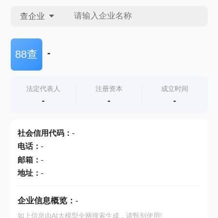
查企业
查企业
-
88查
查招投标
法定代表人
注册资本
成立时间
-
-
-
查产地
社会信用代码
：
-
电话
：
-
邮箱
：
-
地址
：
-
企业信息概览：
-
如上信息由AI大模型全网搜索生成，请甄别使用!