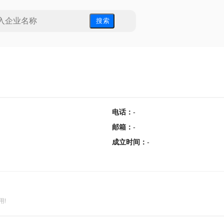
搜 索
电话
：
-
邮箱
：
-
成立时间
：
-
用!