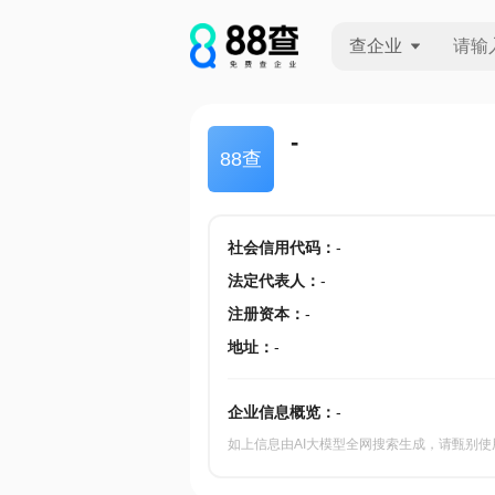
查企业
查企业
-
88查
查招投标
查产地
社会信用代码
：
-
法定代表人
：
-
注册资本
：
-
地址
：
-
企业信息概览：
-
如上信息由AI大模型全网搜索生成，请甄别使