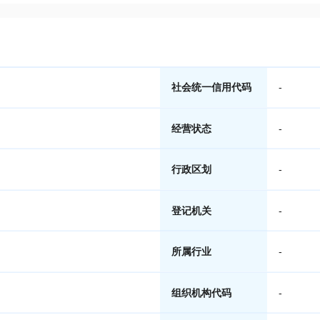
社会统一信用代码
-
经营状态
-
行政区划
-
登记机关
-
所属行业
-
组织机构代码
-