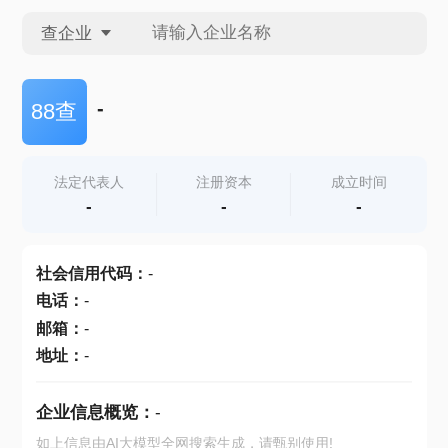
查企业
查企业
-
88查
查招投标
法定代表人
注册资本
成立时间
-
-
-
查产地
社会信用代码
：
-
电话
：
-
邮箱
：
-
地址
：
-
企业信息概览：
-
如上信息由AI大模型全网搜索生成，请甄别使用!