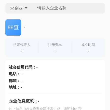
查企业
查企业
-
88查
查招投标
法定代表人
注册资本
成立时间
-
-
-
查产地
社会信用代码
：
-
电话
：
-
邮箱
：
-
地址
：
-
企业信息概览：
-
如上信息由AI大模型全网搜索生成，请甄别使用!