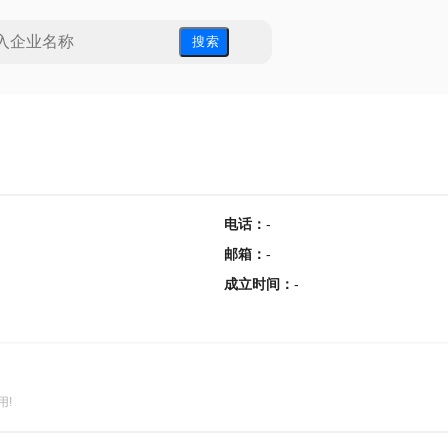
搜 索
电话
：
-
邮箱
：
-
成立时间
：
-
用!