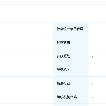
社会统一信用代码
-
经营状态
-
行政区划
-
登记机关
-
所属行业
-
组织机构代码
-