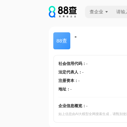
查企业
查企业
-
88查
查招投标
查产地
社会信用代码
：
-
法定代表人
：
-
注册资本
：
-
地址
：
-
企业信息概览：
-
如上信息由AI大模型全网搜索生成，请甄别使