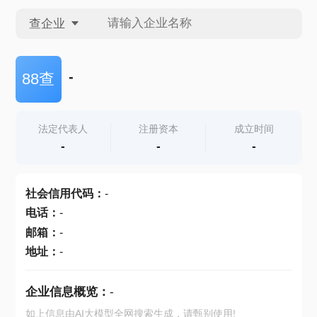
查企业
查企业
-
88查
查招投标
法定代表人
注册资本
成立时间
-
-
-
查产地
社会信用代码
：
-
电话
：
-
邮箱
：
-
地址
：
-
企业信息概览：
-
如上信息由AI大模型全网搜索生成，请甄别使用!