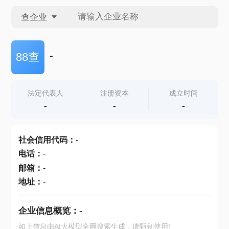
查企业
查企业
-
88查
查招投标
法定代表人
注册资本
成立时间
-
-
-
查产地
社会信用代码
：
-
电话
：
-
邮箱
：
-
地址
：
-
企业信息概览：
-
如上信息由AI大模型全网搜索生成，请甄别使用!