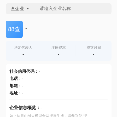
查企业
查企业
-
88查
查招投标
法定代表人
注册资本
成立时间
-
-
-
查产地
社会信用代码
：
-
电话
：
-
邮箱
：
-
地址
：
-
企业信息概览：
-
如上信息由AI大模型全网搜索生成，请甄别使用!