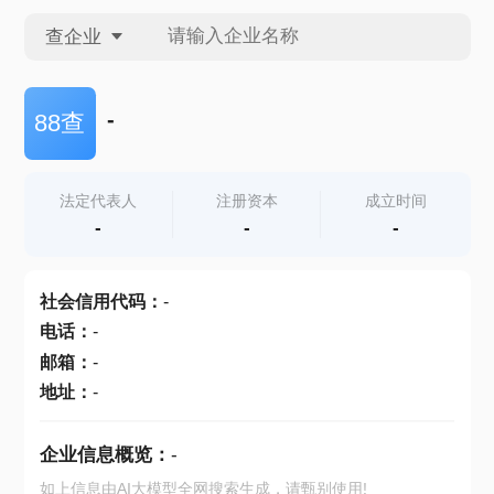
查企业
查企业
-
88查
查招投标
法定代表人
注册资本
成立时间
-
-
-
查产地
社会信用代码
：
-
电话
：
-
邮箱
：
-
地址
：
-
企业信息概览：
-
如上信息由AI大模型全网搜索生成，请甄别使用!