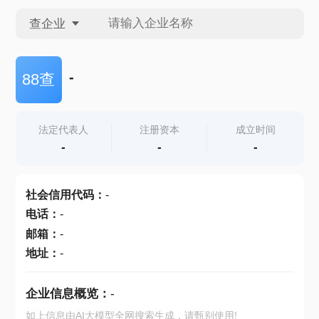
查企业
查企业
-
88查
查招投标
法定代表人
注册资本
成立时间
-
-
-
查产地
社会信用代码
：
-
电话
：
-
邮箱
：
-
地址
：
-
企业信息概览：
-
如上信息由AI大模型全网搜索生成，请甄别使用!