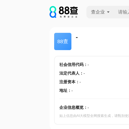
查企业
查企业
-
88查
查招投标
查产地
社会信用代码
：
-
法定代表人
：
-
注册资本
：
-
地址
：
-
企业信息概览：
-
如上信息由AI大模型全网搜索生成，请甄别使