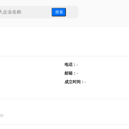
搜 索
电话
：
-
邮箱
：
-
成立时间
：
-
用!