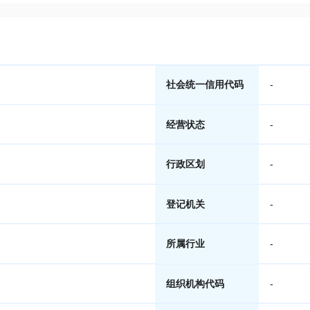
社会统一信用代码
-
经营状态
-
行政区划
-
登记机关
-
所属行业
-
组织机构代码
-