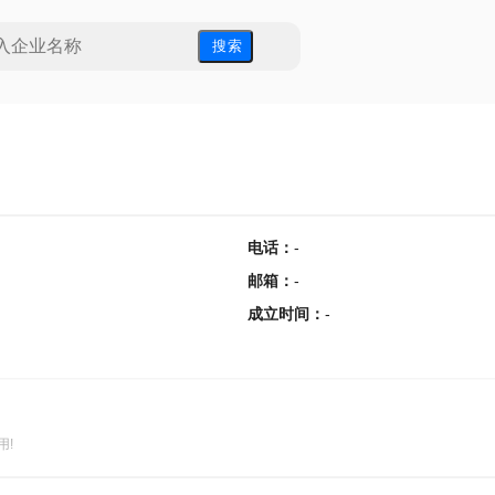
搜 索
电话
：
-
邮箱
：
-
成立时间
：
-
用!