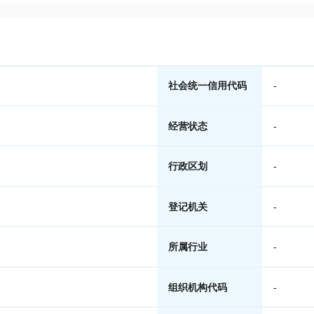
社会统一信用代码
-
经营状态
-
行政区划
-
登记机关
-
所属行业
-
组织机构代码
-