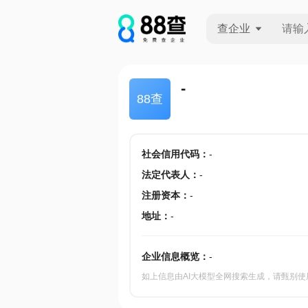
查企业
查企业
-
88查
查招投标
查产地
社会信用代码
：
-
法定代表人
：
-
注册资本
：
-
地址
：
-
企业信息概览：
-
如上信息由AI大模型全网搜索生成，请甄别使