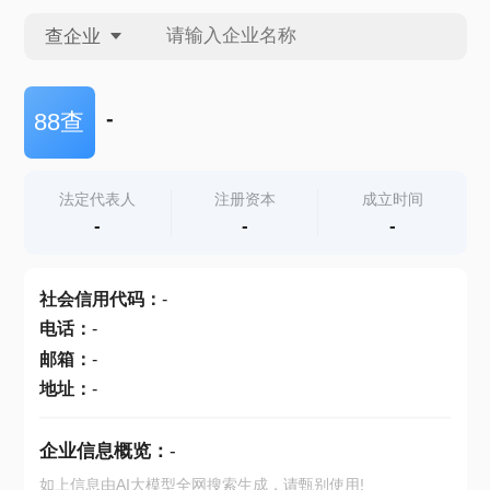
查企业
查企业
-
88查
查招投标
法定代表人
注册资本
成立时间
-
-
-
查产地
社会信用代码
：
-
电话
：
-
邮箱
：
-
地址
：
-
企业信息概览：
-
如上信息由AI大模型全网搜索生成，请甄别使用!