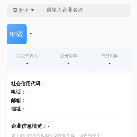
查企业
查企业
-
88查
查招投标
法定代表人
注册资本
成立时间
-
-
-
查产地
社会信用代码
：
-
电话
：
-
邮箱
：
-
地址
：
-
企业信息概览：
-
如上信息由AI大模型全网搜索生成，请甄别使用!