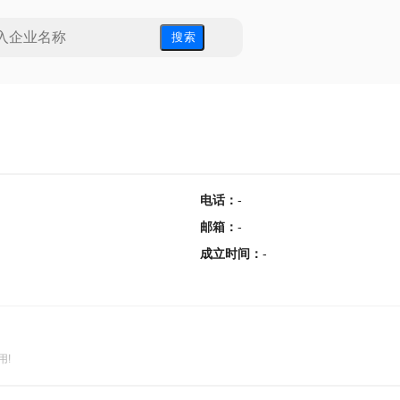
搜 索
电话
：
-
邮箱
：
-
成立时间
：
-
用!