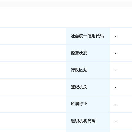
社会统一信用代码
-
经营状态
-
行政区划
-
登记机关
-
所属行业
-
组织机构代码
-