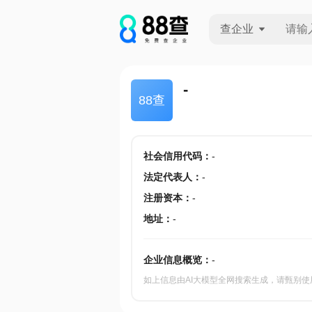
查企业
查企业
-
88查
查招投标
查产地
社会信用代码
：
-
法定代表人
：
-
注册资本
：
-
地址
：
-
企业信息概览：
-
如上信息由AI大模型全网搜索生成，请甄别使