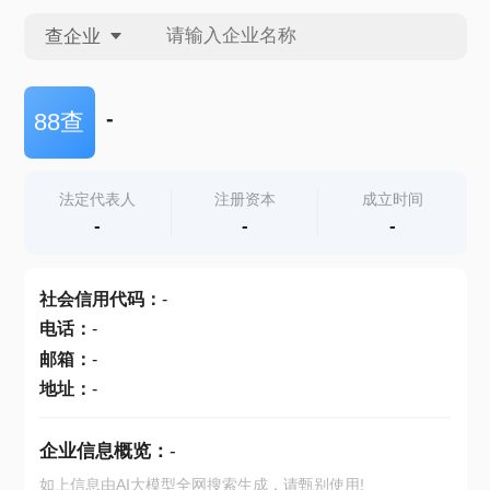
查企业
查企业
-
88查
查招投标
法定代表人
注册资本
成立时间
-
-
-
查产地
社会信用代码
：
-
电话
：
-
邮箱
：
-
地址
：
-
企业信息概览：
-
如上信息由AI大模型全网搜索生成，请甄别使用!