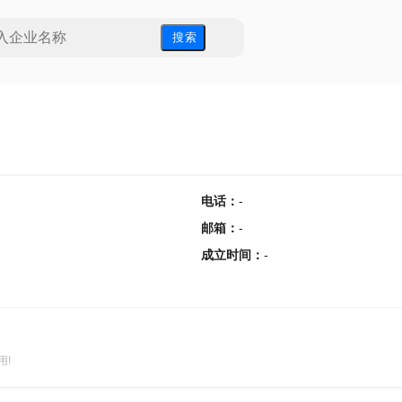
搜 索
电话
：
-
邮箱
：
-
成立时间
：
-
用!