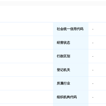
社会统一信用代码
-
经营状态
-
行政区划
-
登记机关
-
所属行业
-
组织机构代码
-