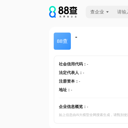
查企业
查企业
-
88查
查招投标
查产地
社会信用代码
：
-
法定代表人
：
-
注册资本
：
-
地址
：
-
企业信息概览：
-
如上信息由AI大模型全网搜索生成，请甄别使