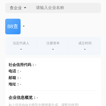
查企业
查企业
-
88查
查招投标
法定代表人
注册资本
成立时间
-
-
-
查产地
社会信用代码
：
-
电话
：
-
邮箱
：
-
地址
：
-
企业信息概览：
-
如上信息由AI大模型全网搜索生成，请甄别使用!