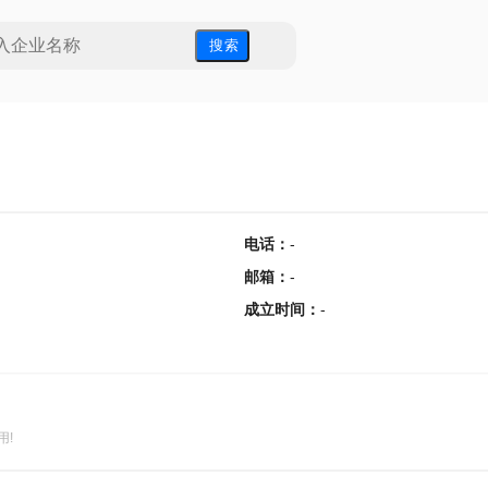
搜 索
电话
：
-
邮箱
：
-
成立时间
：
-
用!