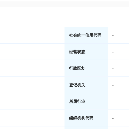
社会统一信用代码
-
经营状态
-
行政区划
-
登记机关
-
所属行业
-
组织机构代码
-