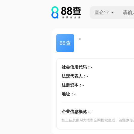
查企业
查企业
-
88查
查招投标
查产地
社会信用代码
：
-
法定代表人
：
-
注册资本
：
-
地址
：
-
企业信息概览：
-
如上信息由AI大模型全网搜索生成，请甄别使