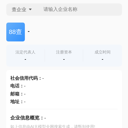
查企业
查企业
-
88查
查招投标
法定代表人
注册资本
成立时间
-
-
-
查产地
社会信用代码
：
-
电话
：
-
邮箱
：
-
地址
：
-
企业信息概览：
-
如上信息由AI大模型全网搜索生成，请甄别使用!