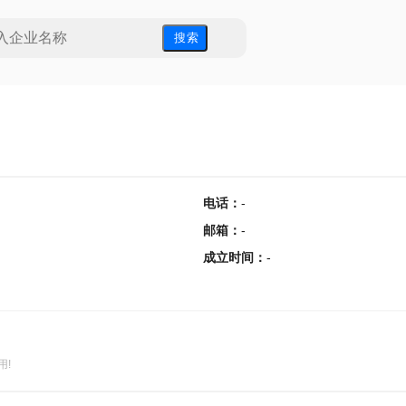
搜 索
电话
：
-
邮箱
：
-
成立时间
：
-
用!