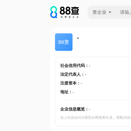
查企业
查企业
-
88查
查招投标
查产地
社会信用代码
：
-
法定代表人
：
-
注册资本
：
-
地址
：
-
企业信息概览：
-
如上信息由AI大模型全网搜索生成，请甄别使