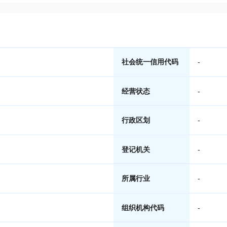
社会统一信用代码
-
经营状态
-
行政区划
-
登记机关
-
所属行业
-
组织机构代码
-