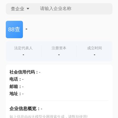
查企业
查企业
-
88查
查招投标
法定代表人
注册资本
成立时间
-
-
-
查产地
社会信用代码
：
-
电话
：
-
邮箱
：
-
地址
：
-
企业信息概览：
-
如上信息由AI大模型全网搜索生成，请甄别使用!