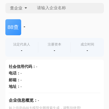
查企业
查企业
-
88查
查招投标
法定代表人
注册资本
成立时间
-
-
-
查产地
社会信用代码
：
-
电话
：
-
邮箱
：
-
地址
：
-
企业信息概览：
-
如上信息由AI大模型全网搜索生成，请甄别使用!