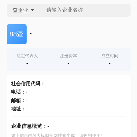
查企业
查企业
-
88查
查招投标
法定代表人
注册资本
成立时间
-
-
-
查产地
社会信用代码
：
-
电话
：
-
邮箱
：
-
地址
：
-
企业信息概览：
-
如上信息由AI大模型全网搜索生成，请甄别使用!