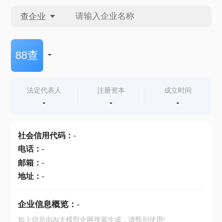
查企业
查企业
-
88查
查招投标
法定代表人
注册资本
成立时间
-
-
-
查产地
社会信用代码
：
-
电话
：
-
邮箱
：
-
地址
：
-
企业信息概览：
-
如上信息由AI大模型全网搜索生成，请甄别使用!