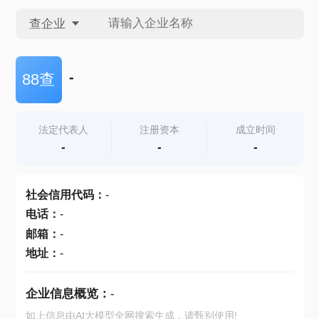
查企业
查企业
-
88查
查招投标
法定代表人
注册资本
成立时间
-
-
-
查产地
社会信用代码
：
-
电话
：
-
邮箱
：
-
地址
：
-
企业信息概览：
-
如上信息由AI大模型全网搜索生成，请甄别使用!