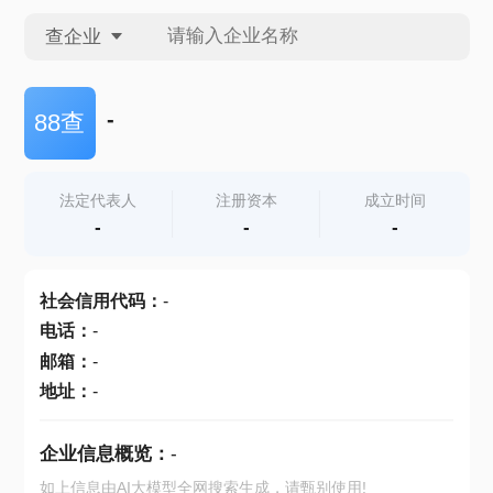
查企业
查企业
-
88查
查招投标
法定代表人
注册资本
成立时间
-
-
-
查产地
社会信用代码
：
-
电话
：
-
邮箱
：
-
地址
：
-
企业信息概览：
-
如上信息由AI大模型全网搜索生成，请甄别使用!