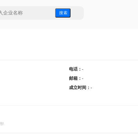
搜 索
电话
：
-
邮箱
：
-
成立时间
：
-
用!