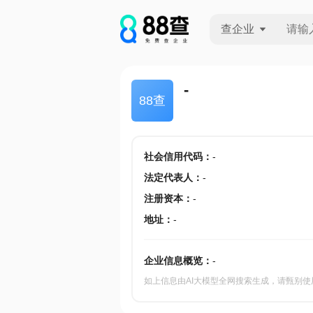
查企业
查企业
-
88查
查招投标
查产地
社会信用代码
：
-
法定代表人
：
-
注册资本
：
-
地址
：
-
企业信息概览：
-
如上信息由AI大模型全网搜索生成，请甄别使