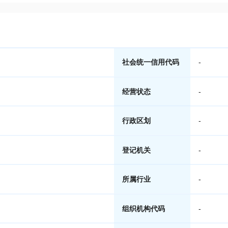
社会统一信用代码
-
经营状态
-
行政区划
-
登记机关
-
所属行业
-
组织机构代码
-