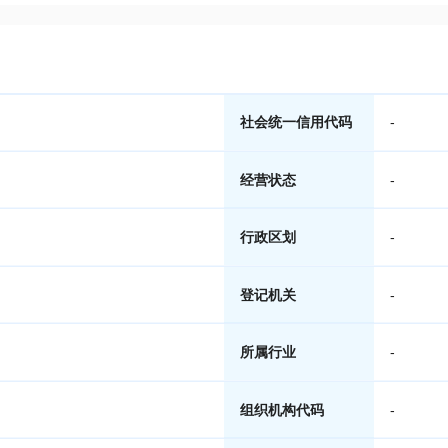
社会统一信用代码
-
经营状态
-
行政区划
-
登记机关
-
所属行业
-
组织机构代码
-