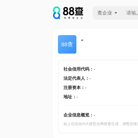
查企业
查企业
-
88查
查招投标
查产地
社会信用代码
：
-
法定代表人
：
-
注册资本
：
-
地址
：
-
企业信息概览：
-
如上信息由AI大模型全网搜索生成，请甄别使