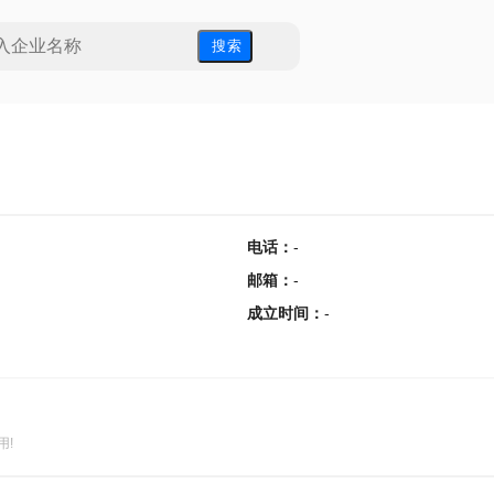
搜 索
电话
：
-
邮箱
：
-
成立时间
：
-
用!