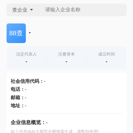
查企业
查企业
-
88查
查招投标
法定代表人
注册资本
成立时间
-
-
-
查产地
社会信用代码
：
-
电话
：
-
邮箱
：
-
地址
：
-
企业信息概览：
-
如上信息由AI大模型全网搜索生成，请甄别使用!