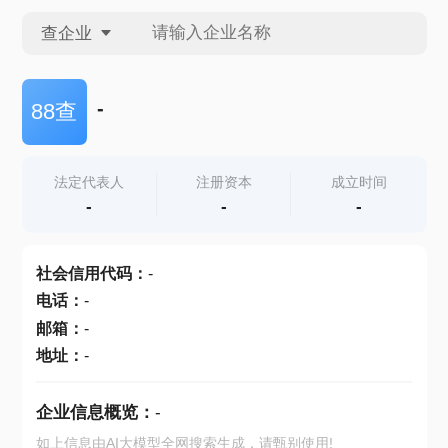
查企业
查企业
-
88查
查招投标
法定代表人
注册资本
成立时间
-
-
-
查产地
社会信用代码
：
-
电话
：
-
邮箱
：
-
地址
：
-
企业信息概览：
-
如上信息由AI大模型全网搜索生成，请甄别使用!