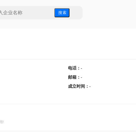
搜 索
电话
：
-
邮箱
：
-
成立时间
：
-
用!