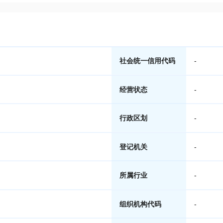
社会统一信用代码
-
经营状态
-
行政区划
-
登记机关
-
所属行业
-
组织机构代码
-