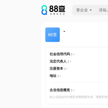
查企业
查企业
-
88查
查招投标
查产地
社会信用代码
：
-
法定代表人
：
-
注册资本
：
-
地址
：
-
企业信息概览：
-
如上信息由AI大模型全网搜索生成，请甄别使