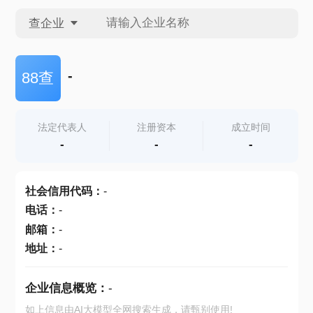
查企业
查企业
-
88查
查招投标
法定代表人
注册资本
成立时间
-
-
-
查产地
社会信用代码
：
-
电话
：
-
邮箱
：
-
地址
：
-
企业信息概览：
-
如上信息由AI大模型全网搜索生成，请甄别使用!