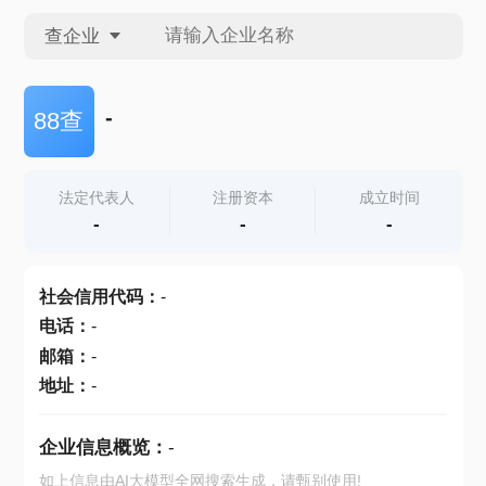
查企业
查企业
-
88查
查招投标
法定代表人
注册资本
成立时间
-
-
-
查产地
社会信用代码
：
-
电话
：
-
邮箱
：
-
地址
：
-
企业信息概览：
-
如上信息由AI大模型全网搜索生成，请甄别使用!