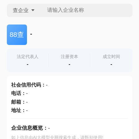
查企业
查企业
-
88查
查招投标
法定代表人
注册资本
成立时间
-
-
-
查产地
社会信用代码
：
-
电话
：
-
邮箱
：
-
地址
：
-
企业信息概览：
-
如上信息由AI大模型全网搜索生成，请甄别使用!