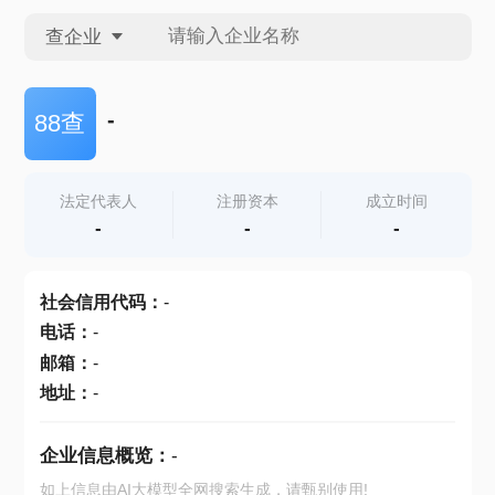
查企业
查企业
-
88查
查招投标
法定代表人
注册资本
成立时间
-
-
-
查产地
社会信用代码
：
-
电话
：
-
邮箱
：
-
地址
：
-
企业信息概览：
-
如上信息由AI大模型全网搜索生成，请甄别使用!