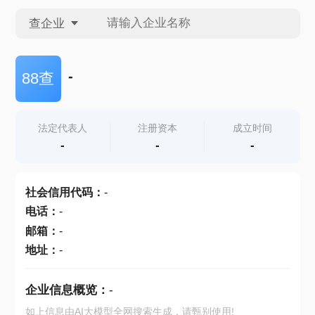
查企业
查企业
-
88查
查招投标
法定代表人
注册资本
成立时间
-
-
-
查产地
社会信用代码
：
-
电话
：
-
邮箱
：
-
地址
：
-
企业信息概览：
-
如上信息由AI大模型全网搜索生成，请甄别使用!