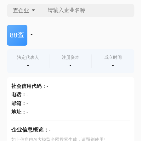
查企业
查企业
-
88查
查招投标
法定代表人
注册资本
成立时间
-
-
-
查产地
社会信用代码
：
-
电话
：
-
邮箱
：
-
地址
：
-
企业信息概览：
-
如上信息由AI大模型全网搜索生成，请甄别使用!