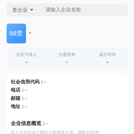
查企业
查企业
-
88查
查招投标
法定代表人
注册资本
成立时间
-
-
-
查产地
社会信用代码
：
-
电话
：
-
邮箱
：
-
地址
：
-
企业信息概览：
-
如上信息由AI大模型全网搜索生成，请甄别使用!