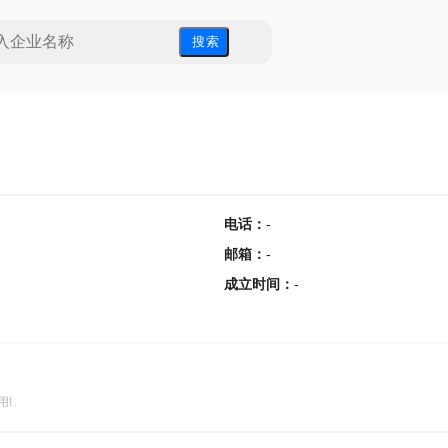
搜 索
电话
：
-
邮箱
：
-
成立时间
：
-
用!