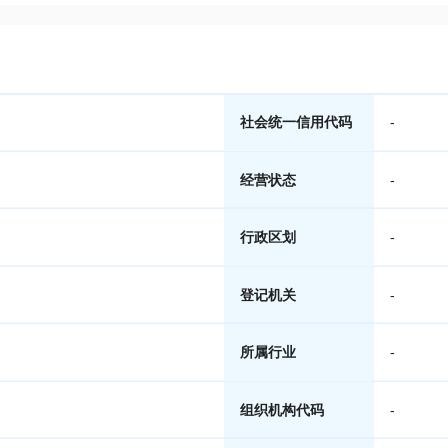
社会统一信用代码
-
经营状态
-
行政区划
-
登记机关
-
所属行业
-
组织机构代码
-