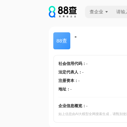
查企业
查企业
-
88查
查招投标
查产地
社会信用代码
：
-
法定代表人
：
-
注册资本
：
-
地址
：
-
企业信息概览：
-
如上信息由AI大模型全网搜索生成，请甄别使