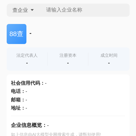
查企业
查企业
-
88查
查招投标
法定代表人
注册资本
成立时间
-
-
-
查产地
社会信用代码
：
-
电话
：
-
邮箱
：
-
地址
：
-
企业信息概览：
-
如上信息由AI大模型全网搜索生成，请甄别使用!