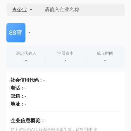
查企业
查企业
-
88查
查招投标
法定代表人
注册资本
成立时间
-
-
-
查产地
社会信用代码
：
-
电话
：
-
邮箱
：
-
地址
：
-
企业信息概览：
-
如上信息由AI大模型全网搜索生成，请甄别使用!