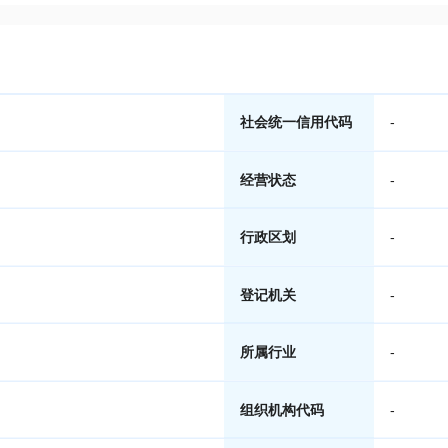
社会统一信用代码
-
经营状态
-
行政区划
-
登记机关
-
所属行业
-
组织机构代码
-