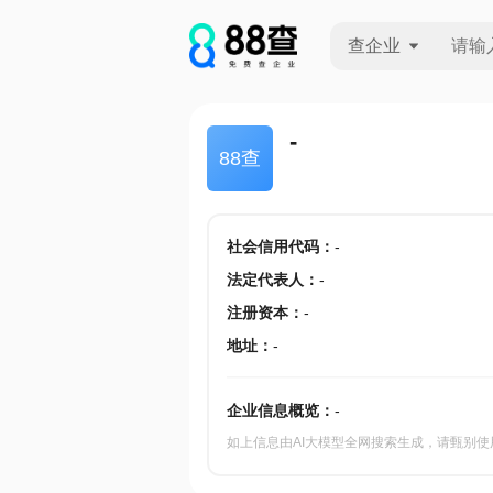
查企业
查企业
-
88查
查招投标
查产地
社会信用代码
：
-
法定代表人
：
-
注册资本
：
-
地址
：
-
企业信息概览：
-
如上信息由AI大模型全网搜索生成，请甄别使