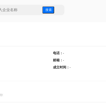
搜 索
电话
：
-
邮箱
：
-
成立时间
：
-
用!